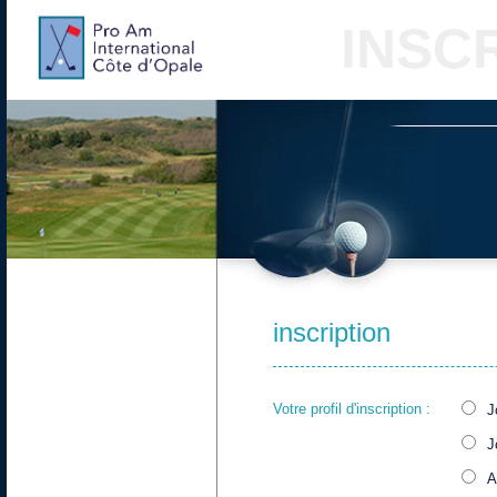
INSCR
inscription
Votre profil d'inscription :
J
J
A